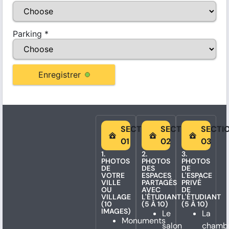
Parking
*
Enregistrer
SECTION
SECTION
SECTI
01
02
03
1.
2.
3.
PHOTOS
PHOTOS
PHOTOS
DE
DES
DE
VOTRE
ESPACES
L'ESPACE
VILLE
PARTAGÉS
PRIVÉ
OU
AVEC
DE
VILLAGE
L'ÉTUDIANT
L'ÉTUDIANT
(10
(5 À 10)
(5 À 10)
IMAGES)
Le
La
Monuments
salon
chamb