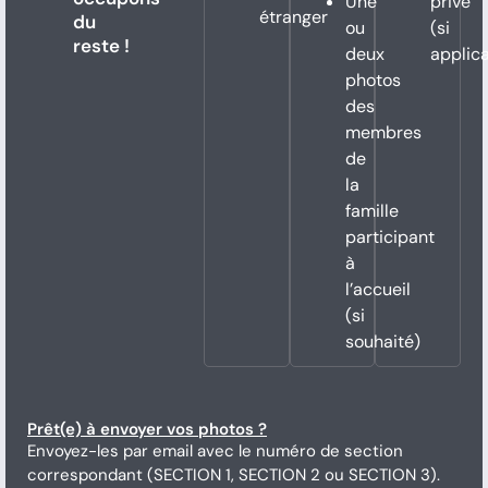
Une
privé
étranger
du
ou
(si
reste !
deux
applic
photos
des
membres
de
la
famille
participant
à
l’accueil
(si
souhaité)
Prêt(e) à envoyer vos photos ?
Envoyez-les par email avec le numéro de section
correspondant (SECTION 1, SECTION 2 ou SECTION 3).