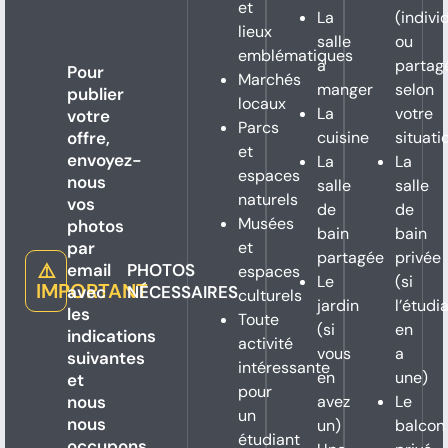
et
La
(indivi
lieux
salle
ou
emblématiques
à
partag
Pour
Marchés
manger
selon
publier
locaux
La
votre
votre
Parcs
offre,
cuisine
situati
et
envoyez-
La
La
espaces
nous
salle
salle
naturels
vos
de
de
Musées
photos
bain
bain
par
et
partagée
privée
⚠️
email
PHOTOS
espaces
Le
(si
IMPORTANT
avec
NÉCESSAIRES
culturels
jardin
l’étudi
les
Toute
(si
en
indications
activité
vous
a
suivantes
intéressante
en
une)
et
pour
nous
avez
Le
un
nous
un)
balcon
étudiant
occupons